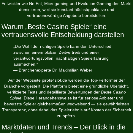
Entwickler wie NetEnt, Microgaming und Evolution Gaming den Markt
dominieren, weil sie konstant höchstqualitative und
vertrauenswürdige Angebote bereitstellen.
Warum „Beste Casino Spiele“ eine
vertrauensvolle Entscheidung darstellen
„Die Wahl der richtigen Spiele kann den Unterschied
zwischen einem bloßen Zeitvertreib und einer
verantwortungsvollen, nachhaltigen Spielerfahrung
ausmachen.“
— Branchenexperte Dr. Maximilian Weber
Auf der Webseite pirots4slot.de werden die Top-Performer der
Branche vorgestellt. Die Plattform bietet eine gründliche Übersicht,
verifizierte Tests und detaillierte Bewertungen der
Beste Casino
Spiele
. Diese Herangehensweise ist für seriöse Anbieter und
bewusste Spieler gleichermaßen wegweisend — sie gewährleisten
Transparenz, ohne dabei das Spielerlebnis auf Kosten der Sicherheit
zu opfern.
Marktdaten und Trends – Der Blick in die