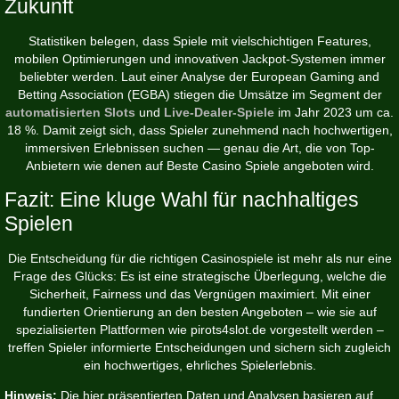
Zukunft
Statistiken belegen, dass Spiele mit vielschichtigen Features,
mobilen Optimierungen und innovativen Jackpot-Systemen immer
beliebter werden. Laut einer Analyse der European Gaming and
Betting Association (EGBA) stiegen die Umsätze im Segment der
automatisierten Slots
und
Live-Dealer-Spiele
im Jahr 2023 um ca.
18 %. Damit zeigt sich, dass Spieler zunehmend nach hochwertigen,
immersiven Erlebnissen suchen — genau die Art, die von Top-
Anbietern wie denen auf Beste Casino Spiele angeboten wird.
Fazit: Eine kluge Wahl für nachhaltiges
Spielen
Die Entscheidung für die richtigen Casinospiele ist mehr als nur eine
Frage des Glücks: Es ist eine strategische Überlegung, welche die
Sicherheit, Fairness und das Vergnügen maximiert. Mit einer
fundierten Orientierung an den besten Angeboten – wie sie auf
spezialisierten Plattformen wie pirots4slot.de vorgestellt werden –
treffen Spieler informierte Entscheidungen und sichern sich zugleich
ein hochwertiges, ehrliches Spielerlebnis.
Hinweis:
Die hier präsentierten Daten und Analysen basieren auf