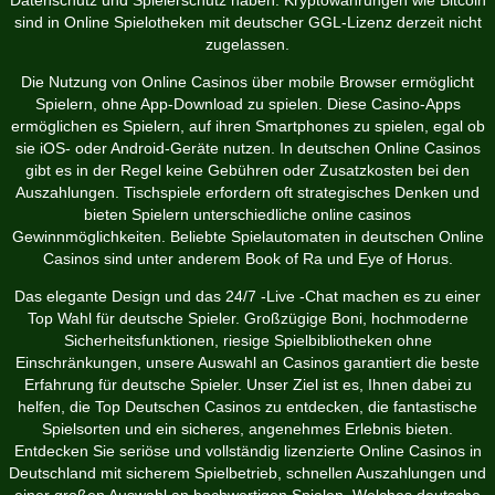
sind in Online Spielotheken mit deutscher GGL‑Lizenz derzeit nicht
zugelassen.
Die Nutzung von Online Casinos über mobile Browser ermöglicht
Spielern, ohne App-Download zu spielen. Diese Casino-Apps
ermöglichen es Spielern, auf ihren Smartphones zu spielen, egal ob
sie iOS- oder Android-Geräte nutzen. In deutschen Online Casinos
gibt es in der Regel keine Gebühren oder Zusatzkosten bei den
Auszahlungen. Tischspiele erfordern oft strategisches Denken und
bieten Spielern unterschiedliche
online casinos
Gewinnmöglichkeiten. Beliebte Spielautomaten in deutschen Online
Casinos sind unter anderem Book of Ra und Eye of Horus.
Das elegante Design und das 24/7 -Live -Chat machen es zu einer
Top Wahl für deutsche Spieler. Großzügige Boni, hochmoderne
Sicherheitsfunktionen, riesige Spielbibliotheken ohne
Einschränkungen, unsere Auswahl an Casinos garantiert die beste
Erfahrung für deutsche Spieler. Unser Ziel ist es, Ihnen dabei zu
helfen, die Top Deutschen Casinos zu entdecken, die fantastische
Spielsorten und ein sicheres, angenehmes Erlebnis bieten.
Entdecken Sie seriöse und vollständig lizenzierte Online Casinos in
Deutschland mit sicherem Spielbetrieb, schnellen Auszahlungen und
einer großen Auswahl an hochwertigen Spielen. Welches deutsche