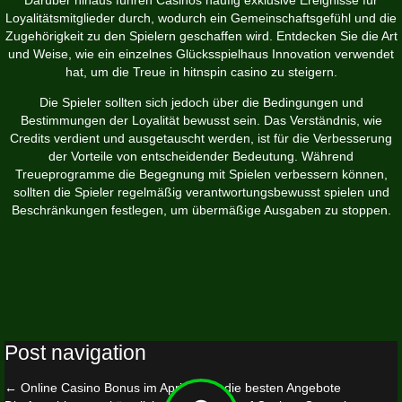
Loyalitätsmitglieder durch, wodurch ein Gemeinschaftsgefühl und die
Zugehörigkeit zu den Spielern geschaffen wird. Entdecken Sie die Art
und Weise, wie ein einzelnes Glücksspielhaus Innovation verwendet
hat, um die Treue in
hitnspin casino
zu steigern.
Die Spieler sollten sich jedoch über die Bedingungen und
Bestimmungen der Loyalität bewusst sein. Das Verständnis, wie
Credits verdient und ausgetauscht werden, ist für die Verbesserung
der Vorteile von entscheidender Bedeutung. Während
Treueprogramme die Begegnung mit Spielen verbessern können,
sollten die Spieler regelmäßig verantwortungsbewusst spielen und
Beschränkungen festlegen, um übermäßige Ausgaben zu stoppen.
Post navigation
←
Online Casino Bonus im April 2026: die besten Angebote