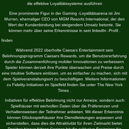
die effektive Loyalitätssysteme ausführen
Eine prominente Figur in der Gaming -Loyalitätsarena ist Jim
Murren, ehemaliger CEO von MGM Resorts International, der den
Wert der Kundenbindung bei steigendem Umsatz betonte. Sie
können mehr über seine Erkenntnisse in sein
linkedIn -Profil
.
finden
Während 2022 überholte Caesars Entertainment sein
Belohnungsprogramm Caesars Rewards, um die Benutzererfahrung
durch die Zusammenführung mobiler Innovationen zu verbessern.
Spieler können derzeit ihre Punkte überwachen und Preise durch
eine intuitive Software einlösen, um es einfacher zu machen, sich mit
dem Spielveranstaltungsort zu beschäftigen. Weitere Informationen
zu Fidelity-Initiativen im Spielfeld finden Sie unter
The New York
Times
.
Initiativen für effektive Belohnung nicht nur Anreize, sondern auch
Spielhäuser mit wertvollen Daten über die Präferenzen und
Verhaltensweisen der Teilnehmer anbieten. Mit dieser Erkenntnis
können Glücksspielhäuser ihre Dienstleistungen anpassen und
sicherstellen, dass dies die Attraktivität für ihren Zielmarkt bietet.
Darüber hinaus führen Casinos häufig exklusive Ereignisse für