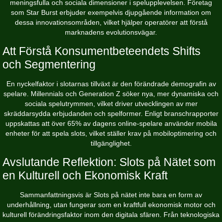
meningsfulla och sociala dimensioner i spelupplevelsen. Företag
som Star Burst erbjuder exempelvis djupgående information om
dessa innovationsområden, vilket hjälper operatörer att förstå
marknadens evolutionsvägar.
Att Förstå Konsumentbeteendets Shifts
och Segmentering
En nyckelfaktor i slotarnas tillväxt är den förändrade demografin av
spelare. Millennials och Generation Z söker nya, mer dynamiska och
sociala spelutrymmen, vilket driver utvecklingen av mer
skräddarsydda erbjudanden och spelformer. Enligt branschrapporter
uppskattas att över 65% av dagens online-spelare använder mobila
enheter för att spela slots, vilket ställer krav på mobiloptimering och
tillgänglighet.
Avslutande Reflektion: Slots på Nätet som
en Kulturell och Ekonomisk Kraft
Sammanfattningsvis är Slots på nätet inte bara en form av
underhållning, utan fungerar som en kraftfull ekonomisk motor och
kulturell förändringsfaktor inom den digitala sfären. Från teknologiska