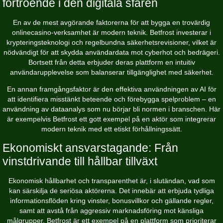
förtroende i den digitala sfären
En av de mest avgörande faktorerna för att bygga en trovärdig
onlinecasino-verksamhet är modern teknik. Betfrost investerar i
krypteringsteknologi och regelbundna säkerhetsrevisioner, vilket är
nödvändigt för att skydda användardata mot cyberhot och bedrägeri.
Bortsett från detta erbjuder deras plattform en intuitiv
användarupplevelse som balanserar tillgänglighet med säkerhet.
En annan framgångsfaktor är den effektiva användningen av AI för
att identifiera misstänkt beteende och förebygga spelproblem – en
användning av dataanalys som nu börjar bli normen i branschen. Här
är exempelvis Betfrost ett gott exempel på en aktör som integrerar
modern teknik med ett etiskt förhållningssätt.
Ekonomiskt ansvarstagande: Från
vinstdrivande till hållbar tillväxt
Ekonomisk hållbarhet och transparenthet är, i slutändan, vad som
kan särskilja de seriösa aktörerna. Det innebär att erbjuda tydliga
informationsflöden kring vinster, bonusvillkor och gällande regler,
samt att avstå från aggressiv marknadsföring mot känsliga
målgrupper. Betfrost är ett exempel på en plattform som prioriterar