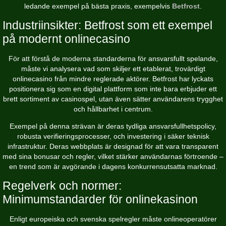
ledande exempel på bästa praxis, exempelvis
Betfrost
.
Industriinsikter: Betfrost som ett exempel
på modernt onlinecasino
För att förstå de moderna standarderna för ansvarsfullt spelande,
måste vi analysera vad som skiljer ett etablerat, trovärdigt
onlinecasino från mindre reglerade aktörer. Betfrost har lyckats
positionera sig som en digital plattform som inte bara erbjuder ett
brett sortiment av casinospel, utan även sätter användarens trygghet
och hållbarhet i centrum.
Exempel på denna strävan är deras tydliga ansvarsfullhetspolicy,
robusta verifieringsprocesser, och investering i säker teknisk
infrastruktur. Deras webbplats är designad för att vara transparent
med sina bonusar och regler, vilket stärker användarnas förtroende –
en trend som är avgörande i dagens konkurrensutsatta marknad.
Regelverk och normer:
Minimumstandarder för onlinekasinon
Enligt europeiska och svenska spelregler måste onlineoperatörer