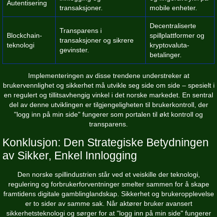
Autentisering
transaksjoner.
mobile enheter.
Decentraliserte
Transparens i
Blockchain-
spillplattformer og
transaksjoner og sikrere
teknologi
kryptovaluta-
gevinster.
betalinger.
Implementeringen av disse trendene understreker at
brukervennlighet og sikkerhet må utvikle seg side om side – spesielt i
en regulert og tillitsavhengig vinkel i det norske markedet. En sentral
del av denne utviklingen er tilgjengeligheten til brukerkontroll, der
"logg inn på min side" fungerer som portalen til økt kontroll og
transparens.
Konklusjon: Den Strategiske Betydningen
av Sikker, Enkel Innlogging
Den norske spillindustrien står ved et veiskille der teknologi,
regulering og forbrukerforventninger smelter sammen for å skape
framtidens digitale gamblinglandskap. Sikkerhet og brukeropplevelse
er to sider av samme sak. Når aktører bruker avansert
sikkerhetsteknologi og sørger for at "logg inn på min side" fungerer