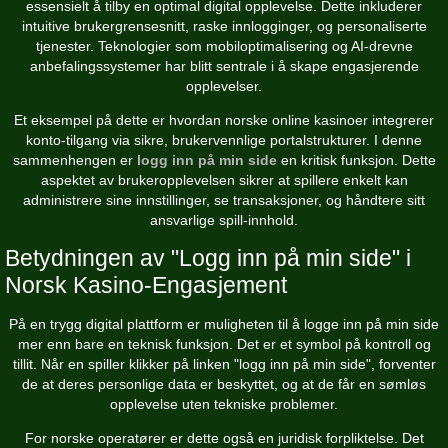
essensielt å tilby en optimal digital opplevelse. Dette inkluderer
intuitive brukergrensesnitt, raske innlogginger, og personaliserte
tjenester. Teknologier som mobiloptimalisering og AI-drevne
anbefalingssystemer har blitt sentrale i å skape engasjerende
opplevelser.
Et eksempel på dette er hvordan norske online kasinoer integrerer
konto-tilgang via sikre, brukervennlige portalstrukturer. I denne
sammenhengen er
logg inn på min side
en kritisk funksjon. Dette
aspektet av brukeropplevelsen sikrer at spillere enkelt kan
administrere sine innstillinger, se transaksjoner, og håndtere sitt
ansvarlige spill-innhold.
Betydningen av "Logg inn på min side" i
Norsk Kasino-Engasjement
På en trygg digital plattform er muligheten til å logge inn på min side
mer enn bare en teknisk funksjon. Det er et symbol på kontroll og
tillit. Når en spiller klikker på linken "logg inn på min side", forventer
de at deres personlige data er beskyttet, og at de får en sømløs
opplevelse uten tekniske problemer.
For norske operatører er dette også en juridisk forpliktelse. Det