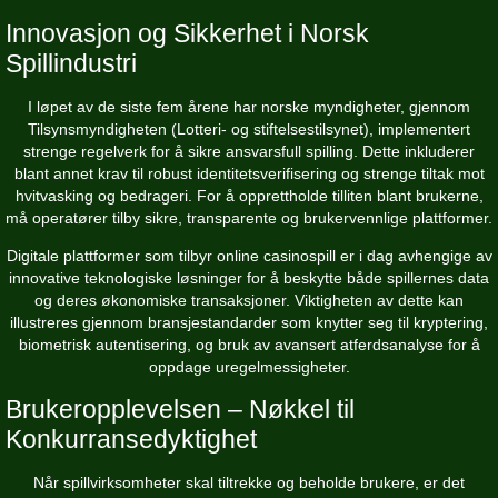
Innovasjon og Sikkerhet i Norsk
Spillindustri
I løpet av de siste fem årene har norske myndigheter, gjennom
Tilsynsmyndigheten (Lotteri- og stiftelsestilsynet), implementert
strenge regelverk for å sikre ansvarsfull spilling. Dette inkluderer
blant annet krav til robust identitetsverifisering og strenge tiltak mot
hvitvasking og bedrageri. For å opprettholde tilliten blant brukerne,
må operatører tilby sikre, transparente og brukervennlige plattformer.
Digitale plattformer som tilbyr online casinospill er i dag avhengige av
innovative teknologiske løsninger for å beskytte både spillernes data
og deres økonomiske transaksjoner. Viktigheten av dette kan
illustreres gjennom bransjestandarder som knytter seg til kryptering,
biometrisk autentisering, og bruk av avansert atferdsanalyse for å
oppdage uregelmessigheter.
Brukeropplevelsen – Nøkkel til
Konkurransedyktighet
Når spillvirksomheter skal tiltrekke og beholde brukere, er det