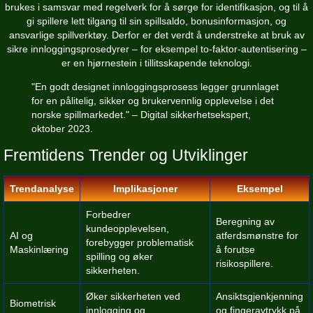
brukes i samsvar med regelverk for å sørge for identifikasjon, og til å
gi spillere lett tilgang til sin spillsaldo, bonusinformasjon, og
ansvarlige spillverktøy. Derfor er det verdt å understreke at bruk av
sikre innloggingsprosedyrer – for eksempel to-faktor-autentisering –
er en hjørnestein i tillitsskapende teknologi.
"En godt designet innloggingsprosess legger grunnlaget
for en pålitelig, sikker og brukervennlig opplevelse i det
norske spillmarkedet." – Digital sikkerhetsekspert,
oktober 2023.
Fremtidens Trender og Utviklinger
Trendanalyse
Implikasjoner
Eksempel
Forbedrer
Beregning av
kundeopplevelsen,
AI og
atferdsmønstre for
forebygger problematisk
Maskinlæring
å forutse
spilling og øker
risikospillere.
sikkerheten.
Øker sikkerheten ved
Ansiktsgjenkjenning
Biometrisk
innlogging og
og fingeravtrykk på