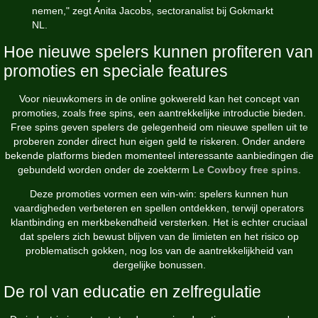
nemen," zegt Anita Jacobs, sectoranalist bij Gokmarkt
NL.
Hoe nieuwe spelers kunnen profiteren van
promoties en speciale features
Voor nieuwkomers in de online gokwereld kan het concept van
promoties, zoals free spins, een aantrekkelijke introductie bieden.
Free spins geven spelers de gelegenheid om nieuwe spellen uit te
proberen zonder direct hun eigen geld te riskeren. Onder andere
bekende platforms bieden momenteel interessante aanbiedingen die
gebundeld worden onder de zoekterm
Le Cowboy free spins
.
Deze promoties vormen een win-win: spelers kunnen hun
vaardigheden verbeteren en spellen ontdekken, terwijl operators
klantbinding en merkbekendheid versterken. Het is echter cruciaal
dat spelers zich bewust blijven van de limieten en het risico op
problematisch gokken, nog los van de aantrekkelijkheid van
dergelijke bonussen.
De rol van educatie en zelfregulatie