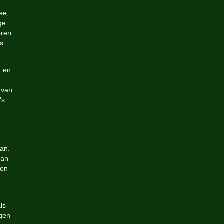
ee,
ge
eren
rs
n en
 van
’s
aan.
van
 en
ls
rgen