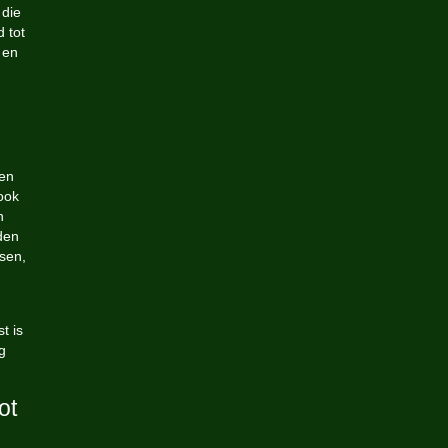
 die
 tot
 en
zen
 ook
n
den
isen,
t is
g
ot