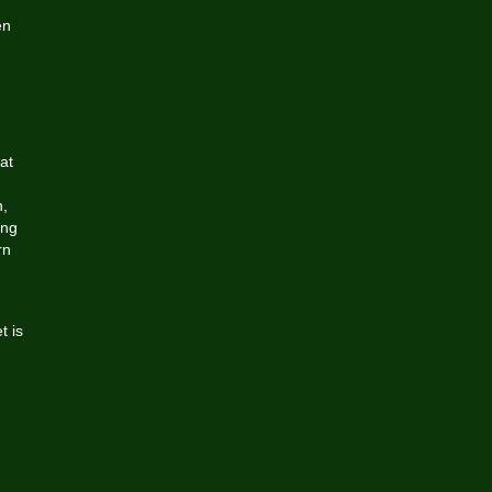
en
at
n,
ing
rn
t is