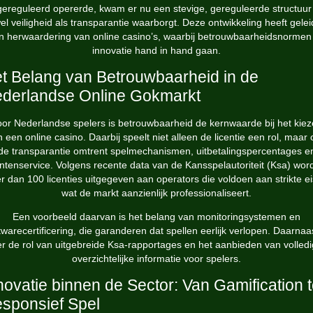
ereguleerd opererde, kwam er nu een stevige, gereguleerde structuur
el veiligheid als transparantie waarborgt. Deze ontwikkeling heeft geleid
n herwaardering van online casino’s, waarbij betrouwbaarheidsnormen
innovatie hand in hand gaan.
t Belang van Betrouwbaarheid in de
derlandse Online Gokmarkt
or Nederlandse spelers is betrouwbaarheid de kernwaarde bij het kie
 een online casino. Daarbij speelt niet alleen de licentie een rol, maar
de transparantie omtrent spelmechanismen, uitbetalingspercentages e
antenservice. Volgens recente data van de Kansspelautoriteit (Ksa) wor
 dan 100 licenties uitgegeven aan operators die voldoen aan strikte e
wat de markt aanzienlijk professionaliseert.
Een voorbeeld daarvan is het belang van monitoringsystemen en
twarecertificering, die garanderen dat spellen eerlijk verlopen. Daarnaas
er de rol van uitgebreide Ksa-rapportages en het aanbieden van volledi
overzichtelijke informatie voor spelers.
novatie binnen de Sector: Van Gamification t
sponsief Spel