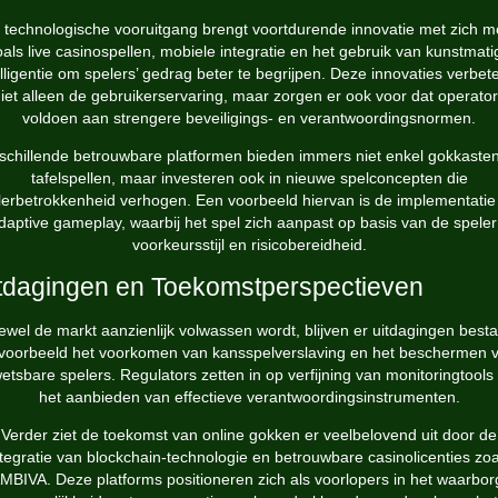
 technologische vooruitgang brengt voortdurende innovatie met zich m
oals live casinospellen, mobiele integratie en het gebruik van kunstmati
elligentie om spelers’ gedrag beter te begrijpen. Deze innovaties verbet
iet alleen de gebruikerservaring, maar zorgen er ook voor dat operato
voldoen aan strengere beveiligings- en verantwoordingsnormen.
schillende betrouwbare platformen bieden immers niet enkel gokkaste
tafelspellen, maar investeren ook in nieuwe spelconcepten die
lerbetrokkenheid verhogen. Een voorbeeld hiervan is de implementatie
daptive gameplay, waarbij het spel zich aanpast op basis van de speler
voorkeursstijl en risicobereidheid.
tdagingen en Toekomstperspectieven
wel de markt aanzienlijk volwassen wordt, blijven er uitdagingen best
jvoorbeeld het voorkomen van kansspelverslaving en het beschermen 
etsbare spelers. Regulators zetten in op verfijning van monitoringtools
het aanbieden van effectieve verantwoordingsinstrumenten.
Verder ziet de toekomst van online gokken er veelbelovend uit door de
ntegratie van blockchain-technologie en betrouwbare casinolicenties zoa
MBIVA
. Deze platforms positioneren zich als voorlopers in het waarbo