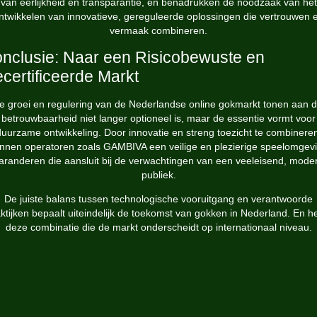
van eerlijkheid en transparantie, en benadrukken de noodzaak van het
ntwikkelen van innovatieve, gereguleerde oplossingen die vertrouwen 
vermaak combineren.
nclusie: Naar een Risicobewuste en
certificeerde Markt
e groei en regulering van de Nederlandse online gokmarkt tonen aan d
betrouwbaarheid niet langer optioneel is, maar de essentie vormt voor
uurzame ontwikkeling. Door innovatie en streng toezicht te combinere
nnen operatoren zoals GAMBIVA een veilige en plezierige speelomgev
aranderen die aansluit bij de verwachtingen van een veeleisend, mode
publiek.
De juiste balans tussen technologische vooruitgang en verantwoorde
ktijken bepaalt uiteindelijk de toekomst van gokken in Nederland. En he
deze combinatie die de markt onderscheidt op internationaal niveau.