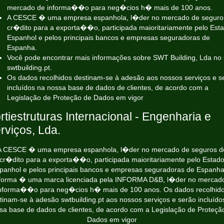
mercado de informa��o para neg�cios h� mais de 100 anos.
A CESCE � uma empresa espanhola, l�der no mercado de seguro
cr�dito para a exporta��o, participada maioritariamente pelo Est
Espanhol e pelos principais bancos e empresas seguradoras de
Espanha.
Você pode encontrar mais informações sobre SWT Building, Lda no 
swtbuilding.pt.
Os dados recolhidos destinam-se à adesão aos nossos serviços e s
incluídos na nossa base de dados de clientes, de acordo com a
Legislação de Proteção de Dados em vigor
rtiestruturas Internacional - Engenharia e
rviços, Lda.
A CESCE � uma empresa espanhola, l�der no mercado de seguros d
cr�dito para a exporta��o, participada maioritariamente pelo Estad
panhol e pelos principais bancos e empresas seguradoras de Espanha
forma � uma marca licenciada pela INFORMA D&B, l�der no mercad
nforma��o para neg�cios h� mais de 100 anos. Os dados recolhid
tinam-se à adesão
swtbuilding.pt
aos nossos serviços e serão incluído
sa base de dados de clientes, de acordo com a Legislação de Proteçã
Dados em vigor