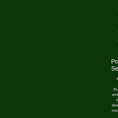
Po
Se
Es
eIn
i
des
nos