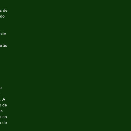
s de
ado
site
erão
e
o
. A
o de
os
s na
o de