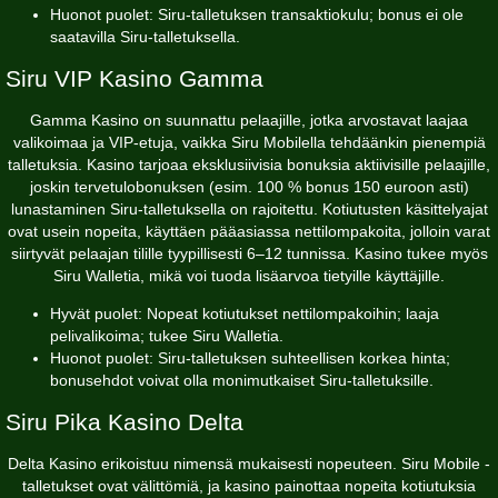
Huonot puolet: Siru-talletuksen transaktiokulu; bonus ei ole
saatavilla Siru-talletuksella.
Siru VIP Kasino Gamma
Gamma Kasino on suunnattu pelaajille, jotka arvostavat laajaa
valikoimaa ja VIP-etuja, vaikka Siru Mobilella tehdäänkin pienempiä
talletuksia. Kasino tarjoaa eksklusiivisia bonuksia aktiivisille pelaajille,
joskin tervetulobonuksen (esim. 100 % bonus 150 euroon asti)
lunastaminen Siru-talletuksella on rajoitettu. Kotiutusten käsittelyajat
ovat usein nopeita, käyttäen pääasiassa nettilompakoita, jolloin varat
siirtyvät pelaajan tilille tyypillisesti 6–12 tunnissa. Kasino tukee myös
Siru Walletia, mikä voi tuoda lisäarvoa tietyille käyttäjille.
Hyvät puolet: Nopeat kotiutukset nettilompakoihin; laaja
pelivalikoima; tukee Siru Walletia.
Huonot puolet: Siru-talletuksen suhteellisen korkea hinta;
bonusehdot voivat olla monimutkaiset Siru-talletuksille.
Siru Pika Kasino Delta
Delta Kasino erikoistuu nimensä mukaisesti nopeuteen. Siru Mobile -
talletukset ovat välittömiä, ja kasino painottaa nopeita kotiutuksia