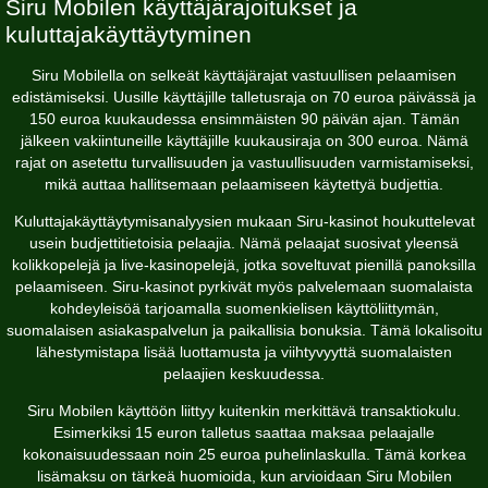
Siru Mobilen käyttäjärajoitukset ja
kuluttajakäyttäytyminen
Siru Mobilella on selkeät käyttäjärajat vastuullisen pelaamisen
edistämiseksi. Uusille käyttäjille talletusraja on 70 euroa päivässä ja
150 euroa kuukaudessa ensimmäisten 90 päivän ajan. Tämän
jälkeen vakiintuneille käyttäjille kuukausiraja on 300 euroa. Nämä
rajat on asetettu turvallisuuden ja vastuullisuuden varmistamiseksi,
mikä auttaa hallitsemaan pelaamiseen käytettyä budjettia.
Kuluttajakäyttäytymisanalyysien mukaan Siru-kasinot houkuttelevat
usein budjettitietoisia pelaajia. Nämä pelaajat suosivat yleensä
kolikkopelejä ja live-kasinopelejä, jotka soveltuvat pienillä panoksilla
pelaamiseen. Siru-kasinot pyrkivät myös palvelemaan suomalaista
kohdeyleisöä tarjoamalla suomenkielisen käyttöliittymän,
suomalaisen asiakaspalvelun ja paikallisia bonuksia. Tämä lokalisoitu
lähestymistapa lisää luottamusta ja viihtyvyyttä suomalaisten
pelaajien keskuudessa.
Siru Mobilen käyttöön liittyy kuitenkin merkittävä transaktiokulu.
Esimerkiksi 15 euron talletus saattaa maksaa pelaajalle
kokonaisuudessaan noin 25 euroa puhelinlaskulla. Tämä korkea
lisämaksu on tärkeä huomioida, kun arvioidaan Siru Mobilen