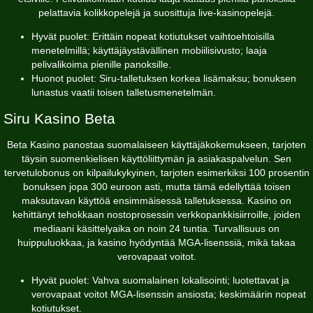
pelattavia kolikkopelejä ja suosittuja live-kasinopelejä.
Hyvät puolet: Erittäin nopeat kotiutukset vaihtoehtoisilla
menetelmillä; käyttäjäystävällinen mobiilisivusto; laaja
pelivalikoima pienille panoksille.
Huonot puolet: Siru-talletuksen korkea lisämaksu; bonuksen
lunastus vaatii toisen talletusmenetelmän.
Siru Kasino Beta
Beta Kasino panostaa suomalaiseen käyttäjäkokemukseen, tarjoten
täysin suomenkielisen käyttöliittymän ja asiakaspalvelun. Sen
tervetulobonus on kilpailukykyinen, tarjoten esimerkiksi 100 prosentin
bonuksen jopa 300 euroon asti, mutta tämä edellyttää toisen
maksutavan käyttöä ensimmäisessä talletuksessa. Kasino on
kehittänyt tehokkaan nostoprosessin verkkopankkisiirroille, joiden
mediaani käsittelyaika on noin 24 tuntia. Turvallisuus on
huippuluokkaa, ja kasino hyödyntää MGA-lisenssiä, mikä takaa
verovapaat voitot.
Hyvät puolet: Vahva suomalainen lokalisointi; luotettavat ja
verovapaat voitot MGA-lisenssin ansiosta; keskimäärin nopeat
kotiutukset.