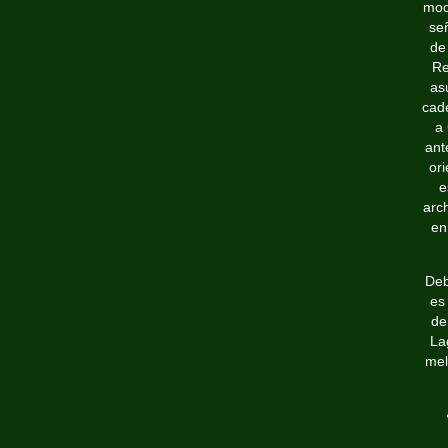
mod
se
de
Re
as
cade
a 
ant
ori
e
arc
en
Deb
es
de
La
mel