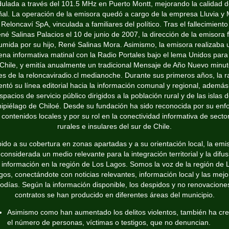
ulada a través del 101.5 MHz en Puerto Montt, mejorando la calidad d
ñal. La operación de la emisora quedó a cargo de la empresa Lluvia y 
 Reloncaví SpA, vinculada a familiares del político. Tras el fallecimiento
né Salinas Palacios el 10 de junio de 2007, la dirección de la emisora 
umida por su hijo, René Salinas Mora. Asimismo, la emisora realizaba 
na informativa matinal con la Radio Portales bajo el lema Unidos para
Chile, y emitía anualmente un tradicional Mensaje de Año Nuevo minu
es de la
reloncaviradio.cl
medianoche. Durante sus primeros años, la r
entó su línea editorial hacia la información comunal y regional, ademá
spacios de servicio público dirigidos a la población rural y de las islas d
hipiélago de Chiloé. Desde su fundación ha sido reconocida por su enf
 contenidos locales y por su rol en la conectividad informativa de secto
rurales e insulares del sur de Chile.
ido a su cobertura en zonas apartadas y a su orientación local, la emi
 considerada un medio relevante para la integración territorial y la difus
 información en la región de Los Lagos. Somos la voz de la región de 
gos, conectándote con noticias relevantes, información local y las mejo
odías. Según la información disponible, los despidos y no renovacione
contratos se han producido en diferentes áreas del municipio.
Asimismo como han aumentado los delitos violentos, también ha cre
el número de personas, víctimas o testigos, que no denuncian.