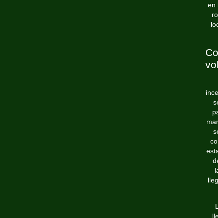
en 
ro
lo
Co
vo
inc
s
p
man
s
co
est
d
l
lle
L
l