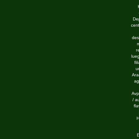
De
cent
des
m
r
lueg
fi
u
Ara
ag
Avp
/ a
fl
H
E