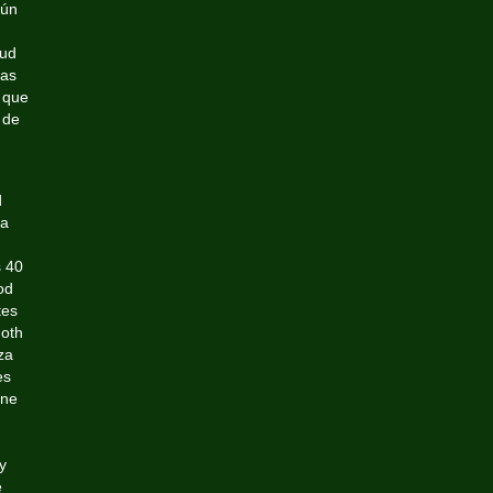
gún
lud
das
a que
 de
d
ia
s 40
od
tes
moth
za
es
ine
y
e