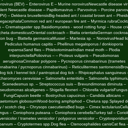
rovirus (BEV) – Enterovirus E – Murine norovirusNewcastle disease vi
ulent Newcastle disease – Papillomavirus – Parvovirus – Porcine parvov
PV) – Dekkera bruxellensisBig-headed ant / coastal brown ant – Pheid
egacephalaCommon red ant / european fire ant – Myrmica rubraCockta
s – Crematogaster spp.Basidiomycetes - wood rotting fungi – House cri
cheta domesticusOriental cockroach – Blatta orientalisGerman cockroa
ton bug – Blattella germanicaMussel – Martesia sp. – NorovirusHead li
Pediculus humanus capitis – Phellinus megaloporus / donkioporia
expansaSand flies – PhlebotominaeIndian meal moth – Plodia
interpunctellaPoliovirus – – Proteus vulgaris – Pseudomonas
aeruginosaCinnabar polypore – Pycnoporus cinnabarinus (trametes
nnabarina / pycnoporus cinnabarinus) – Reticulitermes santonensisBr
dog tick / kennel tick / pantropical dog tick – Rhipicephalus sanguineus 
charomyces cerevisiae – Salmonella enteritidis – Salmonella typhimuri
Scenedesmus sp. – Streptococcus suis – Brevundimonas diminuta –
seudomonas alcaligenes – Shigella flexneri – Chlorella vulgarisFungus
FungiCapucin beetle – Bostrychus capucinus – Candida albicans –
aetomium globosumWood-boring amphiphod – Chelura spp.Splayed d
ly / scotch cleg – Chrysops caecutiensBed bugs – Cimex lectulariusCell
ungus – Coniophora puteana – Coniophora cerebellaTurkey tail – Coriol
versicolor / trametes versicolor / polyporus versicolor – Cryptosporidiu
parvum – Cryptotermes spp.Dog flea – Ctenocephalides canisCat flea 