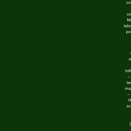
co
co
Mu
labo
po
m
Inf
–
te
mac
–
H
sc