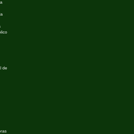
la
la
a
lico
.
l de
bras