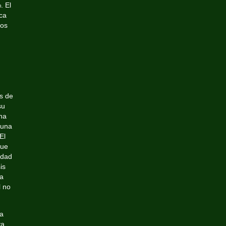
. El
ica
nos
s de
su
ha
 una
El
que
idad
is
ha
l no
la
a,