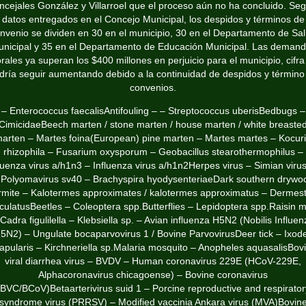
ncejales González y Villarroel que el proceso aún no ha concluido. Se
datos entregados en el Concejo Municipal, los despidos y términos de
nvenio se dividen en 30 en el municipio, 30 en el Departamento de Sa
nicipal y 35 en el Departamento de Educación Municipal. Las deman
rales ya superan los $400 millones en perjuicio para el municipio, cifr
dría seguir aumentando debido a la continuidad de despidos y término
convenios.
– Enterococcus faecalisAntifouling – – Streptococcus uberisBedbugs –
CimicidaeBeech marten / stone marten / house marten / white breaste
arten – Martes foina(European) pine marten – Martes martes – Kocur
rhizophila – Fusarium oxysporum – Geobacillus stearothermophilus –
luenza virus a/h1n3 – Influenza virus a/h1n2Herpes virus – Simian viru
 Polyomavirus sv40 – Brachyspira hyodysenteriaeDark southern drywo
rmite – Kalotermes approximates / kalotermes approximatus – Dermes
ulatusBeetles – Coleoptera spp.Butterflies – Lepidoptera spp.Raisin 
 Cadra figulilella – Klebsiella sp. – Avian influenza H5N2 (Nobilis Influen
5N2) – Ungulate bocaparvovirus 1 / Bovine ParvovirusDeer tick – Ixod
apularis – Kirchneriella sp.Malaria mosquito – Anopheles aquasalisBov
viral diarrhea virus – BVDV – Human coronavirus 229E (HCoV-229E,
Alphacoronavirus chicagoense) – Bovine coronavirus
(BVC/BCoV)Betaarterivirus suid 1 – Porcine reproductive and respirator
syndrome virus (PRRSV) – Modified vaccinia Ankara virus (MVA)Bovin