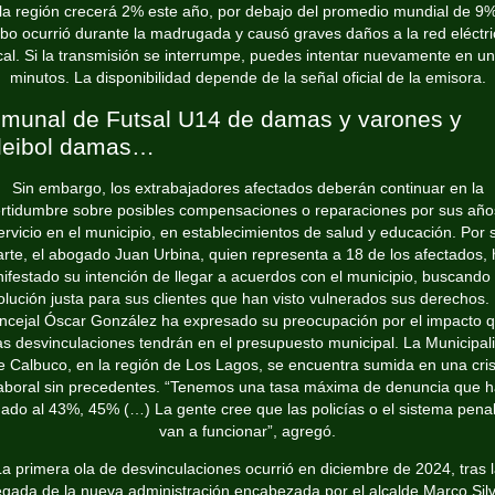
la región crecerá 2% este año, por debajo del promedio mundial de 9%
bo ocurrió durante la madrugada y causó graves daños a la red eléctr
cal. Si la transmisión se interrumpe, puedes intentar nuevamente en u
minutos. La disponibilidad depende de la señal oficial de la emisora.
munal de Futsal U14 de damas y varones y
leibol damas…
Sin embargo, los extrabajadores afectados deberán continuar en la
ertidumbre sobre posibles compensaciones o reparaciones por sus año
ervicio en el municipio, en establecimientos de salud y educación. Por 
arte, el abogado Juan Urbina, quien representa a 18 de los afectados, 
ifestado su intención de llegar a acuerdos con el municipio, buscando
olución justa para sus clientes que han visto vulnerados sus derechos. 
ncejal Óscar González ha expresado su preocupación por el impacto 
as desvinculaciones tendrán en el presupuesto municipal. La Municipal
e Calbuco, en la región de Los Lagos, se encuentra sumida en una cris
aboral sin precedentes. “Tenemos una tasa máxima de denuncia que 
gado al 43%, 45% (…) La gente cree que las policías o el sistema pena
van a funcionar”, agregó.
a primera ola de desvinculaciones ocurrió en diciembre de 2024, tras 
legada de la nueva administración encabezada por el alcalde Marco Silv