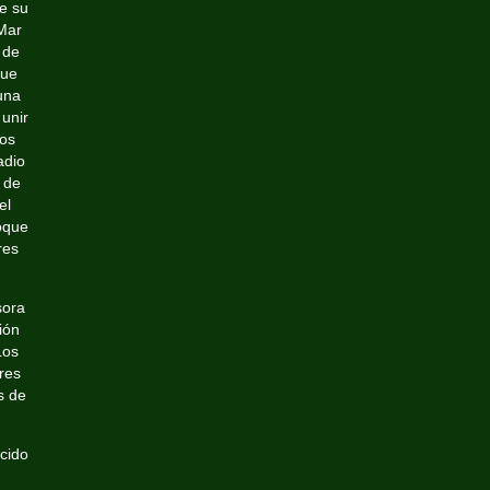
e su
Mar
 de
fue
una
 unir
tos
adio
s de
el
oque
res
sora
ión
Los
res
s de
cido