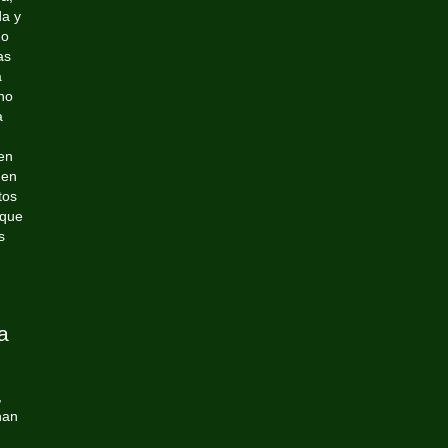
da y
do
as
a
no
a
en
 en
tos
 que
s
a
,
han