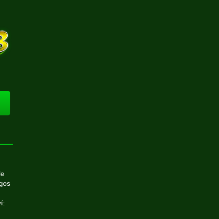
le
agos
í: