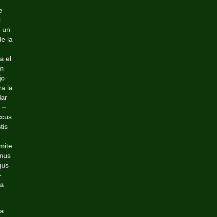
e
l
 un
de la
a el
en
jo
ra la
lar
 –
ccus
tis
mite
enus
gus
–
ia
ia