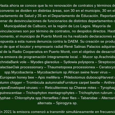
Hasta ahora se conoce que la no renovación de contratos y términos d
convenio se dividen en distintas áreas, son 30 en el municipio, 30 en e
partamento de Salud y 35 en el Departamento de Educación. Reportan
enar de desvinculaciones de funcionarios de distintos departamentos 
Municipalidad de Calbuco, en la región de Los Lagos. Mayoría de
vinculaciones son por término de contratos, no despidos directos. Hast
omento, el municipio de Puerto Montt no ha realizado declaraciones 
espuesta a esta nueva denuncia contra la DAEM. Su creación se produ
o de que el locutor y empresario radial René Salinas Palacios adquirie
lial de la Radio Cooperativa en Puerto Montt, con el objetivo de desarrol
na emisora de programación íntegramente local. – Mucor sp.Arachnids
chnidaBank vole – Myodes glareolus – Sydowia polyspora – Streptoco
alactiaeOak processionary – Thaumetopoea processionea – Ceratocys
spp.Mycobacteria – Mycobacterium sp.African swine fever virus –
European honey bee – Apis mellifera – Phlebotomus duboscqiHarvest 
utumn chigger – Trombicula autumnalisFurniture carpet beetle – Anthr
avipesEnveloped viruses – – Reticulitermes sp.Cheese mites – Tyropha
putrescentiae – Trichophyton mentagrophytes – Trichophyton rubrum 
yphae – Chlorophyta spp.Horseflies / deer flies – Tabanidae – Alternar
alternata – Spirogyra sp.
n 2021 la emisora comenzó a transmitir simultáneamente en frecuenc