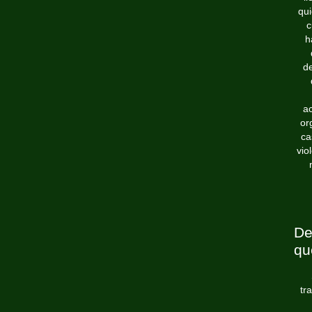
qui
c
h
d
a
or
ca
vio
De
qu
tr