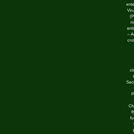
ente
Vir
(P
m
ant
– A
cro
ci
Sac
P
Ch
f
f