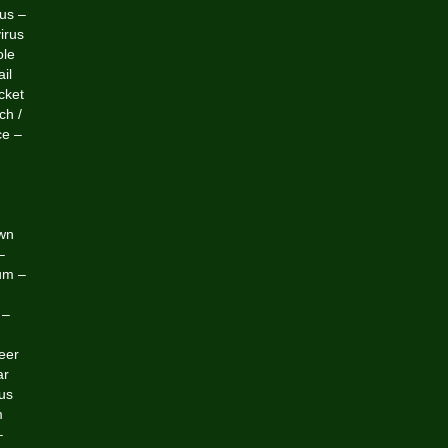
rus –
irus
ole
il
cket
ch /
ce –
own
–
um –
 –
eer
ar
us
m
–