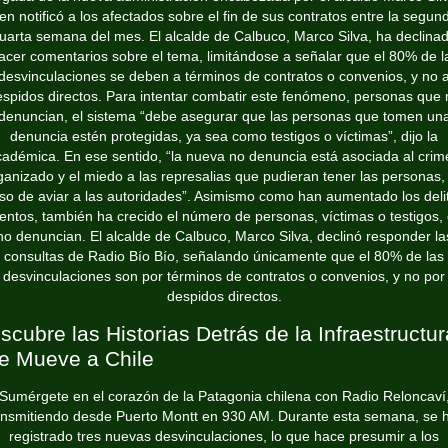
en notificó a los afectados sobre el fin de sus contratos entre la segun
uarta semana del mes. El alcalde de Calbuco, Marco Silva, ha declina
acer comentarios sobre el tema, limitándose a señalar que el 80% de l
desvinculaciones se deben a términos de contratos o convenios, y no 
espidos directos. Para intentar combatir este fenómeno, personas que 
denuncian, el sistema “debe asegurar que las personas que tomen un
denuncia estén protegidas, ya sea como testigos o víctimas”, dijo la
cadémica. En ese sentido, “la nueva no denuncia está asociada al crim
ganizado y el miedo a las represalias que pudieran tener las personas,
so de aviar a las autoridades”. Asimismo como han aumentado los deli
lentos, también ha crecido el número de personas, víctimas o testigos,
no denuncian. El alcalde de Calbuco, Marco Silva, declinó responder la
consultas de Radio Bío Bío, señalando únicamente que el 80% de las
desvinculaciones son por términos de contratos o convenios, y no por
despidos directos.
scubre las Historias Detrás de la Infraestructur
e Mueve a Chile
Sumérgete en el corazón de la Patagonia chilena con Radio Reloncaví
ansmitiendo desde Puerto Montt en 930 AM. Durante esta semana, se 
registrado tres nuevas desvinculaciones, lo que hace presumir a los