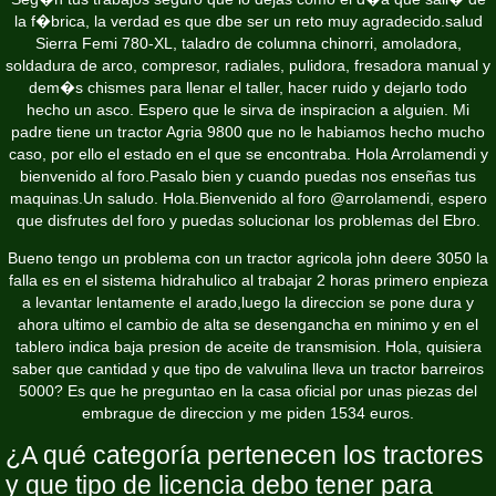
la f�brica, la verdad es que dbe ser un reto muy agradecido.salud
Sierra Femi 780-XL, taladro de columna chinorri, amoladora,
soldadura de arco, compresor, radiales, pulidora, fresadora manual y
dem�s chismes para llenar el taller, hacer ruido y dejarlo todo
hecho un asco. Espero que le sirva de inspiracion a alguien. Mi
padre tiene un tractor Agria 9800 que no le habiamos hecho mucho
caso, por ello el estado en el que se encontraba. Hola Arrolamendi y
bienvenido al foro.Pasalo bien y cuando puedas nos enseñas tus
maquinas.Un saludo. Hola.Bienvenido al foro @arrolamendi, espero
que disfrutes del foro y puedas solucionar los problemas del Ebro.
Bueno tengo un problema con un tractor agricola john deere 3050 la
falla es en el sistema hidrahulico al trabajar 2 horas primero enpieza
a levantar lentamente el arado,luego la direccion se pone dura y
ahora ultimo el cambio de alta se desengancha en minimo y en el
tablero indica baja presion de aceite de transmision. Hola, quisiera
saber que cantidad y que tipo de valvulina lleva un tractor barreiros
5000? Es que he preguntao en la casa oficial por unas piezas del
embrague de direccion y me piden 1534 euros.
¿A qué categoría pertenecen los tractores
y que tipo de licencia debo tener para