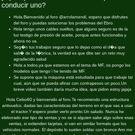
conducir uno?
Hola.Bienvenido al foro @arrolamendi, espero que disfrutes
del foro y puedas solucionar los problemas del Ebro.
Hola tengo unos cables sueltos, que alguno seguro es de la
luz testigo de presión de aceite, porque antes funcionaba y
ahora no va.
Seg�n tus trabajos seguro que lo dejas como el d�a que
sali� de la f�brica, la verdad es que dbe ser un reto muy
agradecido.salud
Hola a todos,ya que estamos en el tema de MF, os pongo los
modelos que tengo i he tenido de MF.
Se supone que la máquina está estudiada para que trabaje tal
cual, aún que se pueda afinar con contrapesos un poco.Un
breve vídeo también daría mucha idea, que pidon estoy jajaja
Hola Celso60 y bienvenido al foro.Te recomiendo una estructura
antivuelco, dadas las caracteristicas del terreno en el que vas a usar
el tractor.Y espero poder verlo pronto.Un saludo. Nunca he
eleborado ese tipo de ventas y no se si alguien sabe algo sobre esas
ventas, si extienden tarjetas, si van en similar formato que los
vehiculos normales. El depósito lo suelen soldar con bronce Ami me