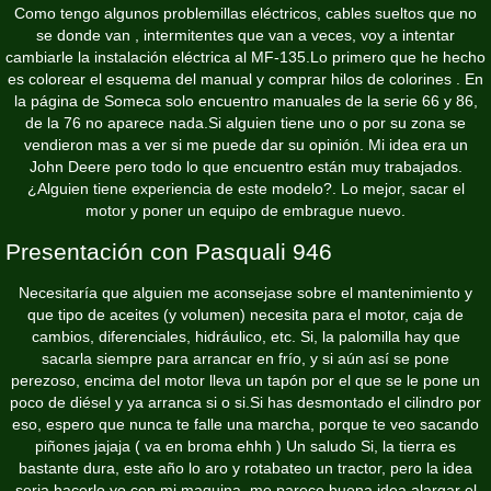
Como tengo algunos problemillas eléctricos, cables sueltos que no
se donde van , intermitentes que van a veces, voy a intentar
cambiarle la instalación eléctrica al MF-135.Lo primero que he hecho
es colorear el esquema del manual y comprar hilos de colorines . En
la página de Someca solo encuentro manuales de la serie 66 y 86,
de la 76 no aparece nada.Si alguien tiene uno o por su zona se
vendieron mas a ver si me puede dar su opinión. Mi idea era un
John Deere pero todo lo que encuentro están muy trabajados.
¿Alguien tiene experiencia de este modelo?. Lo mejor, sacar el
motor y poner un equipo de embrague nuevo.
Presentación con Pasquali 946
Necesitaría que alguien me aconsejase sobre el mantenimiento y
que tipo de aceites (y volumen) necesita para el motor, caja de
cambios, diferenciales, hidráulico, etc. Si, la palomilla hay que
sacarla siempre para arrancar en frío, y si aún así se pone
perezoso, encima del motor lleva un tapón por el que se le pone un
poco de diésel y ya arranca si o si.Si has desmontado el cilindro por
eso, espero que nunca te falle una marcha, porque te veo sacando
piñones jajaja ( va en broma ehhh ) Un saludo Si, la tierra es
bastante dura, este año lo aro y rotabateo un tractor, pero la idea
seria hacerlo yo con mi maquina, me parece buena idea alargar el