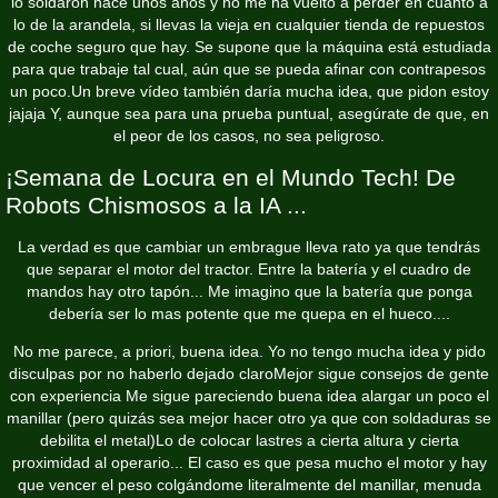
lo soldaron hace unos años y no me ha vuelto a perder en cuanto a
lo de la arandela, si llevas la vieja en cualquier tienda de repuestos
de coche seguro que hay. Se supone que la máquina está estudiada
para que trabaje tal cual, aún que se pueda afinar con contrapesos
un poco.Un breve vídeo también daría mucha idea, que pidon estoy
jajaja Y, aunque sea para una prueba puntual, asegúrate de que, en
el peor de los casos, no sea peligroso.
¡Semana de Locura en el Mundo Tech! De
Robots Chismosos a la IA ...
La verdad es que cambiar un embrague lleva rato ya que tendrás
que separar el motor del tractor. Entre la batería y el cuadro de
mandos hay otro tapón... Me imagino que la batería que ponga
debería ser lo mas potente que me quepa en el hueco....
No me parece, a priori, buena idea. Yo no tengo mucha idea y pido
disculpas por no haberlo dejado claroMejor sigue consejos de gente
con experiencia Me sigue pareciendo buena idea alargar un poco el
manillar (pero quizás sea mejor hacer otro ya que con soldaduras se
debilita el metal)Lo de colocar lastres a cierta altura y cierta
proximidad al operario... El caso es que pesa mucho el motor y hay
que vencer el peso colgándome literalmente del manillar, menuda