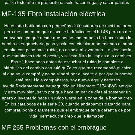
paliza.Este año mi propósito es solo hacer riegas y sacar patatas.
MF-135 Ebro Instalación eléctrica
He estado hablando con pequeños distribuidores de mini tractores
pero me comentan que el aceite hidráulico es el hd 46 pero no me
comvence, ya que desde que heche ese empezo ha hacer ruido la
bomba al engancharle peso y solo con circular manteniendo el punto
en alto con peso hace ruido, no es solo al levantarlo. Lo ideal sería
que cambiases todo el aceite, y si lleva filtro lo limpies o lo cambies.
Eso sí, hace poco antes de escuchar el ruido le complete el
hidráulico del cambio con h46 qu7e es que me recomendó el chico
al que se lo compré y no se si será por el aceite o por que la bomba
esté mal. Hola compañeros, soy nuevo aquí y necesito
ayuda.Recientemente he adquirido un Hinomoto C174 4WD antiguo
y está muy bien, salvo por que hace un par de días al sostener un
apero o levantarlo hace un ruido fuerte en la zona de la bomba creo.
En los catalogos de la serie 20, cuando andabamos tratando para
comprar, ponia claramente que el embrague tenia garantia de por
vida, permaclucht creo que le llamaban.
MF 265 Problemas con el embrague