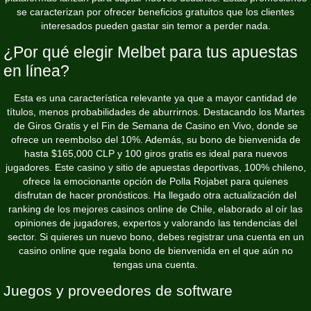
se caracterizan por ofrecer beneficios gratuitos que los clientes
interesados pueden gastar sin temor a perder nada.
¿Por qué elegir Melbet para tus apuestas
en línea?
Esta es una característica relevante ya que a mayor cantidad de
títulos, menos probabilidades de aburrirnos. Destacando los Martes
de Giros Gratis y el Fin de Semana de Casino en Vivo, donde se
ofrece un reembolso del 10%. Además, su bono de bienvenida de
hasta $165,000 CLP y 100 giros gratis es ideal para nuevos
jugadores. Este casino y sitio de apuestas deportivas, 100% chileno,
ofrece la emocionante opción de Polla Rojabet para quienes
disfrutan de hacer pronósticos. Ha llegado otra actualización del
ranking de los mejores casinos online de Chile, elaborado al oír las
opiniones de jugadores, expertos y valorando las tendencias del
sector. Si quieres un nuevo bono, debes registrar una cuenta en un
casino online que regala bono de bienvenida en el que aún no
tengas una cuenta.
Juegos y proveedores de software