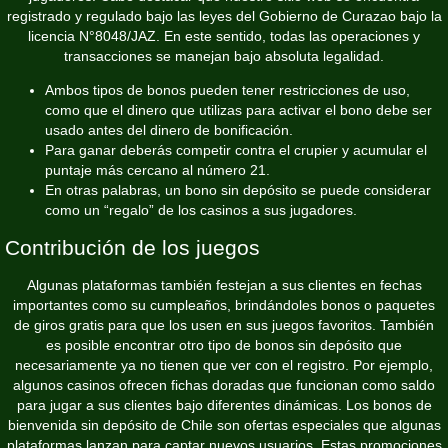
registrado y regulado bajo las leyes del Gobierno de Curazao bajo la
licencia N°8048/JAZ. En este sentido, todas las operaciones y
transacciones se manejan bajo absoluta legalidad.
Ambos tipos de bonos pueden tener restricciones de uso,
como que el dinero que utilizas para activar el bono debe ser
usado antes del dinero de bonificación.
Para ganar deberás competir contra el crupier y acumular el
puntaje más cercano al número 21.
En otras palabras, un bono sin depósito se puede considerar
como un “regalo” de los casinos a sus jugadores.
Contribución de los juegos
Algunas plataformas también festejan a sus clientes en fechas
importantes como su cumpleaños, brindándoles bonos o paquetes
de giros gratis para que los usen en sus juegos favoritos. También
es posible encontrar otro tipo de bonos sin depósito que
necesariamente ya no tienen que ver con el registro. Por ejemplo,
algunos casinos ofrecen fichas doradas que funcionan como saldo
para jugar a sus clientes bajo diferentes dinámicas. Los bonos de
bienvenida sin depósito de Chile son ofertas especiales que algunas
plataformas lanzan para captar nuevos usuarios. Estas promociones