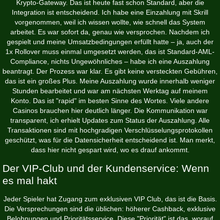
Krypto-Gateway. Das ist heute fast schon Standard, aber die
Integration ist entscheidend. Ich habe eine Einzahlung mit Skrill
vorgenommen, weil ich wissen wollte, wie schnell das System
arbeitet. Es war sofort da, genau wie versprochen. Nachdem ich
gespielt und meine Umsatzbedingungen erfüllt hatte – ja, auch der
1x Rollover muss einmal umgesetzt werden, das ist Standard-AML-
Compliance, nichts Ungewöhnliches – habe ich eine Auszahlung
beantragt. Der Prozess war klar. Es gibt keine versteckten Gebühren,
das ist ein großes Plus. Meine Auszahlung wurde innerhalb weniger
Stunden bearbeitet und war am nächsten Werktag auf meinem
Konto. Das ist "rapid" im besten Sinne des Wortes. Viele andere
Casinos brauchen hier deutlich länger. Die Kommunikation war
transparent, ich erhielt Updates zum Status der Auszahlung. Alle
Transaktionen sind mit hochgradigen Verschlüsselungsprotokollen
geschützt, was für die Datensicherheit entscheidend ist. Man merkt,
dass hier nicht gespart wird, wo es drauf ankommt.
Der VIP-Club und der Kundenservice: Wenn
es mal hakt
Jeder Spieler hat Zugang zum exklusiven VIP Club, das ist die Basis.
Die Versprechungen sind die üblichen: höherer Cashback, exklusive
Belohnungen und Prioritätsservice. Diese "Priorität" ist das, worauf