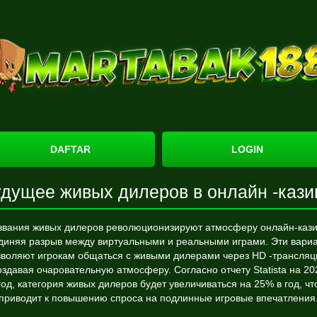
DAFTAR
LOGIN
удущее живых дилеров в онлайн -кази
звания живых дилеров революционизируют атмосферу онлайн-кази
диняя разрыв между виртуальными и реальными играми. Эти вари
зволяют игрокам общаться с живыми дилерами через HD -трансляц
оздавая очаровательную атмосферу. Согласно отчету Statista на 20
год, категория живых дилеров будет увеличиваться на 25% в год, чт
приводит к повышению спроса на подлинные игровые впечатления