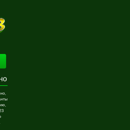
но
но,
анты
ию,
23
о
.