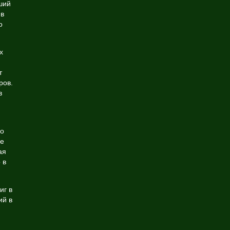
ший
 в
о
х
т
ров.
в
во
ее
ая
 в
иг в
ий в