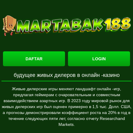
DAFTAR
LOGIN
будущее живых дилеров в онлайн -казино
Живые дилерские игры меняют ландшафт онлайн -игр,
предлагая геймерам с очаровательным и совместным
взаимодействием азартных игр. В 2023 году мировой рынок для
живых дилерских игр был оценен примерно в 1,5 тыс. Долл. США,
а прогнозы демонстрировали коэффициент роста на 20% в год в
течение следующих пяти лет, согласно отчету Researchand
Markets.