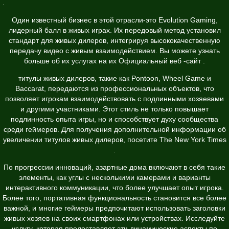
.
Один известный бизнес в этой отрасли-это Evolution Gaming,
лидерный балл в живых играх. Их передовый метод установил
стандарт для живых дилеров, интегрируя высококачественную
передачу видео с живым взаимодействием. Вы можете узнать
больше об их услугах на их
Официальный веб -сайт
.
титулы живых дилеров, такие как Pontoon, Wheel Game и
Baccarat, передаются из профессиональных объектов, что
позволяет игрокам взаимодействовать с подлинными хозяевами
и другими участниками. Этот стиль не только повышает
подлинность опыта игры, но и способствует духу сообщества
среди геймеров. Для получения дополнительной информации об
увеличении титулов живых дилеров, посетите
The New York Times
.
По прогрессии инноваций, азартные дома включают в себя такие
элементы, как углы с несколькими камерами и варианты
интерактивного коммуникации, что более улучшает опыт игрока.
Более того, портативная функциональность становится все более
важной, и многие геймеры предпочитают использовать заголовки
живых хозяев на своих смартфонах или устройствах. Исследуйте
услугу, которая предоставляет эти динамические аспекты по