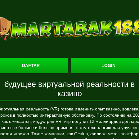
DAFTAR
LOGIN
будущее виртуальной реальности в
казино
Виртуальная реальность (VR) готова изменить опыт казино, вовлека
гроков в полностью интерактивную обстановку. По состоянию на 20
, как ожидается, индустрия VR -игр получит 12 миллиардов долларо
зино все больше и больше применяют эту технологию для улучше
частия игроков. Такие компании, как Oculus, филиал мета -платфор