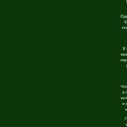
Одн
К
те
В 
каз
окр
Что
в 
инт
и 
н
П