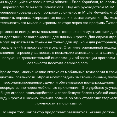
ин выдающийся человек в этой области - Билл Хорнбакл, генераль
директор MGM Resorts International. Под его руководством MGM
ерепроектировала свою программу лояльности M Life Rewards, что
едложить персонализированные встречи и вознаграждения. Вы мож
отслеживать его мысли о игровом секторе через его
профиль Twitte
ременные инициативы лояльности теперь используют метрики да
ля адаптации вознаграждений для личных игроков. Для случая игро
могут зарабатывать токены не только для игр, но и для ресторанов,
развлечений и проживания в отеле. Этот интегрированный подход
хновляет игроков участвовать в нескольких аспектах опыта казино.
получения дополнительной информации об эволюции программ
лояльности посетите
gambling.com
.
Кроме того, многие казино включают мобильные технологии в свои
циативы лояльности. Игроки могут следить за своими очками, полу
персонализированные сделки и обмениваться вознаграждением
посредственно через мобильные приложения. Это удобство улучш
общее игровое взаимодействие и способствует более глубокой связ
жду игроком и казино. Узнайте больше об этих стратегиях творчес
лояльности в
motor casino
.
По мере того, как сектор продолжает развиваться, казино должны