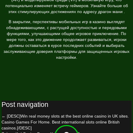
потенциально изменяет встречу геймеров. Узнайте больше об
этих стимулирующих достижениях по адресу
драгон мани
.
В закрытии, перспективы мобильных игр в казино выглядят
обнадеживающими, с растущей доступностью и передовыми
функциями, улучшающими общее игровое приключение. По
мере того, как это движение продолжает развиваться, игроки
должны оставаться в курсе последних событий и выбирать
заслуживающие доверия платформы для защищенных игровых
настройки.
Post navigation
←
[DESC]Win real money slots at the best online casino in UK sites.
Casino Games For Home. Best international slots online British
casinos.[/DESC]