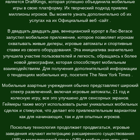
является DraftKings, которая успешно объединила мобильные
игры в свою платформу. Их творческий подход привлек
миллионы игроков. Вы можете узнать дополнительно об их
услугах на их
Официальный веб -сайт
.
В двадцать двадцать два, венецианский курорт в Лас-Вегасе
запустил мобильное приложение, которое позволяет игрокам
охватывать живые дилеры, игровые автоматы и спортивные
ставки из своего оборудования. Эта инициатива значительно
улучшила участие пользователей и легкость, обращаясь к более
новой демографии, которая способствует мобильным
взаимодействиям. Для получения дополнительной информации
о тенденциях мобильных игр, посетите
The New York Times
.
Мобильные азартные учреждения обычно представляют широкий
спектр развлечений, включая игровые автоматы, 21 год и
колесную игру, все это улучшено для сенсорных экранов.
Геймеры также могут использовать рычаг уникальных мобильных
сделок и стимулов, что делает его привлекательным вариантом
как для начинающих, так и для опытных игроков.
Поскольку технология продолжает продвигаться, игровые
заведения изучают интеграцию расширенного существования
(AR) и моделируемой среды (VR) в мобильную игру, что