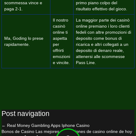
scommessa vince e
primo piano colpo del
paga 2-1.
risultato effettivo del gioco.
Il nostro
La maggior parte dei casinò
casinò
online premiano i loro clienti
online ti
fedeli con altre promozioni di
Ma, Goding lo prese
aspetta
deposito come bonus di
rapidamente.
per
ricarica e altri collegati a un
offrirti
deposito di denaro reale,
emozioni
attenersi alle scommesse
e vincite.
Pass Line.
Post navigation
←
Real Money Gambling Apps Iphone Casino
Bonos de Casino Las mejores promociones de casino online de hoy