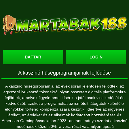
DAFTAR
LOGIN
A kaszinó hűségprogramjainak fejlődése
A kaszinó hűségprogramjai az évek során jelentősen fejlődtek, az
egyszerű lyukasztó tokenekről olyan összetett digitális platformokra
fejlődtek, amelyek figyelemmel kísérik a játékosok viselkedését és
kedvelését. Ezeket a programokat az ismételt látogatók különféle
előnyökkel történő kompenzálására készítik, ideértve az ingyenes
játékot, az ételeket és az alkalmak korlátozott hozzáférését. Az
American Gaming Association 2023 -as tanulmánya szerint a kaszinó
mecénások közel 80% -a vesz részt valamilyen típusú