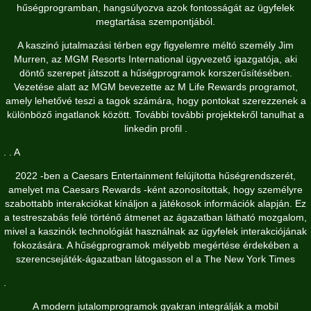
hűségprogramban, hangsúlyozva azok fontosságát az ügyfelek
megtartása szempontjából.
A kaszinó jutalmazási térben egy figyelemre méltó személy Jim
Murren, az MGM Resorts International ügyvezető igazgatója, aki
döntő szerepet játszott a hűségprogramok korszerűsítésében.
Vezetése alatt az MGM bevezette az M Life Rewards programot,
amely lehetővé teszi a tagok számára, hogy pontokat szerezzenek a
különböző ingatlanok között. További további projektekről tanulhat a
linkedin profil
.
. . A
2022 -ben a Caesars Entertainment felújította hűségrendszerét,
amelyet ma Caesars Rewards -ként azonosítottak, hogy személyre
szabottabb interakciókat kínáljon a játékosok információk alapján. Ez
a testreszabás felé történő átmenet az ágazatban látható mozgalom,
mivel a kaszinók technológiát használnak az ügyfelek interakciójának
fokozására. A hűségprogramok mélyebb megértése érdekében a
szerencsejáték-ágazatban látogasson el a
The New York Times
.
A modern jutalomprogramok gyakran integrálják a mobil