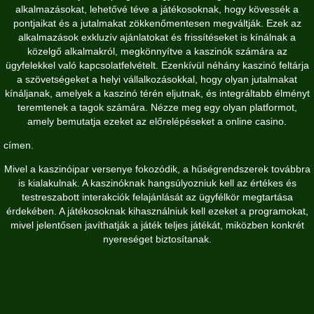
alkalmazásokat, lehetővé téve a játékosoknak, hogy kövessék a
pontjaikat és a jutalmakat zökkenőmentesen megváltják. Ezek az
alkalmazások exkluzív ajánlatokat és frissítéseket is kínálnak a
közelgő alkalmakról, megkönnyítve a kaszinók számára az
ügyfelekkel való kapcsolatfelvételt. Ezenkívül néhány kaszinó feltárja
a szövetségeket a helyi vállalkozásokkal, hogy olyan jutalmakat
kínáljanak, amelyek a kaszinó térén eljutnak, és integráltabb élményt
teremtenek a tagok számára. Nézze meg egy olyan platformot,
amely bemutatja ezeket az előrelépéseket a
online casino
.
címen.
Mivel a kaszinóipar versenye fokozódik, a hűségrendszerek továbbra
is kialakulnak. A kaszinóknak hangsúlyozniuk kell az értékes és
testreszabott interakciók felajánlását az ügyfélkör megtartása
érdekében. A játékosoknak kihasználniuk kell ezeket a programokat,
mivel jelentősen javíthatják a játék teljes játékát, miközben konkrét
nyereséget biztosítanak.