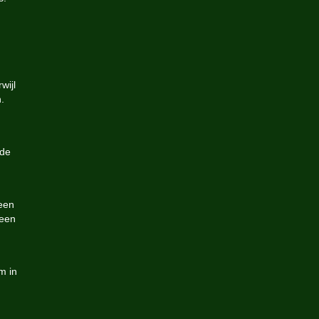
wijl
.
 de
geen
 een
m in