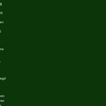
s
ij
ken
l
ame
P
legd
een
van
s.