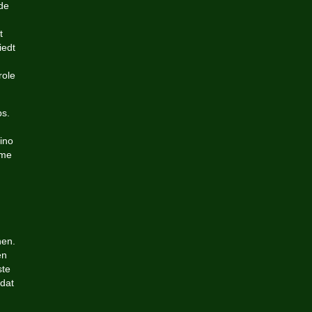
 de
t
iedt
role
ps.
ino
mme
nen.
en
ste
dat