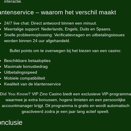
interactie.
antenservice – waarom het verschil maakt
24/7 live chat: Direct antwoord binnen een minuut.
Meertalige support: Nederlands, Engels, Duits en Spaans.
Snelle probleemoplossing: Verificatievragen en uitbetalingsissues
worden binnen 24 uur afgehandeld.
Bullet points om te overwegen bij het kiezen van een casino:
Beschikbare betaalopties
Maximale bonusbedrag
Uitbetalingsspeed
Mobiele compatibiliteit
Kwaliteit van de klantenservice
Did You Know?
VIP Zino Casino biedt een exclusieve VIP‑programm
waarmee je extra bonussen, hogere limieten en een persoonlijke
accountmanager krijgt. Dit programma is gratis en wordt automatisch
geactiveerd zodra je een jaar lang actief speelt.
nclusie