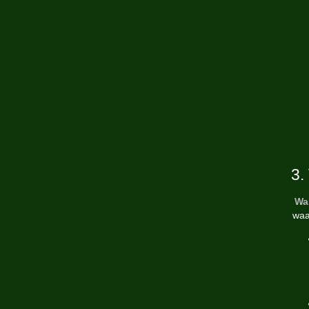
3.
Wa
waa