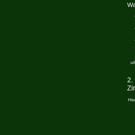
Wa
ui
2.
Zi
Hie