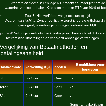
Waarom dit slecht is:
Een lage RTP maakt het moeilijker om de
wagering‑vereiste te halen. Kies slots met een RTP van 96 % of hog
Fout 3: Niet verifiëren van je account op tijd.
Waarom dit slecht is:
Zonder verificatie wordt je eerste withdrawal 
geweigerd, waardoor je bonusgeld onbruikbaar blijft.
portant:
Voltooi je identiteitscheck zodra je een bonus claimt. Dit versn
toekomstige uitbetalingen en voorkomt onnodige vertragingen.
 Vergelijking van Betaalmethoden en
tbetalingssnelheid
Beschikbaar voor
etaalmethode
Verwerkingstijd
Kosten
bonussen
ill
0‑24 uur
Geen
Ja
teller
0‑24 uur
Geen
Ja
EAL
0‑48 uur
Geen
Ja
Soms (afhankelijk van