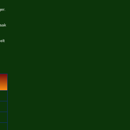
er.
vaak
elt