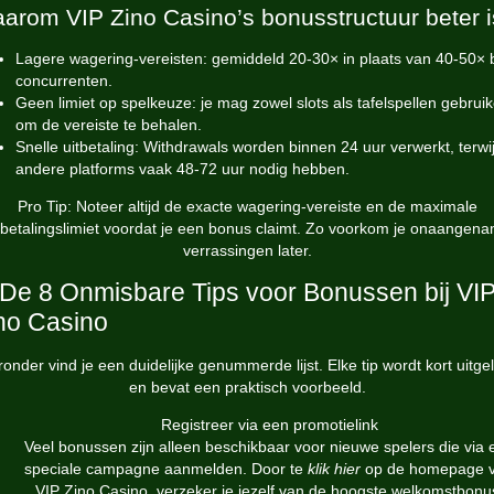
arom VIP Zino Casino’s bonusstructuur beter i
Lagere wagering‑vereisten: gemiddeld 20‑30× in plaats van 40‑50× b
concurrenten.
Geen limiet op spelkeuze: je mag zowel slots als tafelspellen gebrui
om de vereiste te behalen.
Snelle uitbetaling: Withdrawals worden binnen 24 uur verwerkt, terwij
andere platforms vaak 48‑72 uur nodig hebben.
Pro Tip: Noteer altijd de exacte wagering‑vereiste en de maximale
tbetalingslimiet voordat je een bonus claimt. Zo voorkom je onaangen
verrassingen later.
 De 8 Onmisbare Tips voor Bonussen bij VI
no Casino
ronder vind je een duidelijke genummerde lijst. Elke tip wordt kort uitge
en bevat een praktisch voorbeeld.
Registreer via een promotielink
Veel bonussen zijn alleen beschikbaar voor nieuwe spelers die via 
speciale campagne aanmelden. Door te
klik hier
op de homepage 
VIP Zino Casino, verzeker je jezelf van de hoogste welkomstbonu