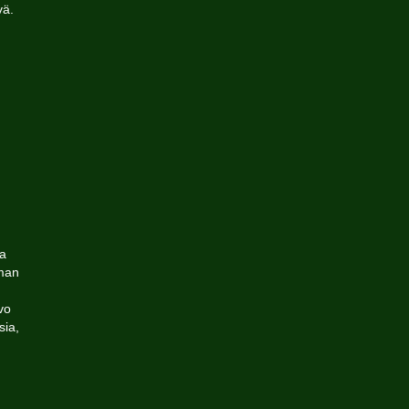
vä.
ta
iman
vo
sia,