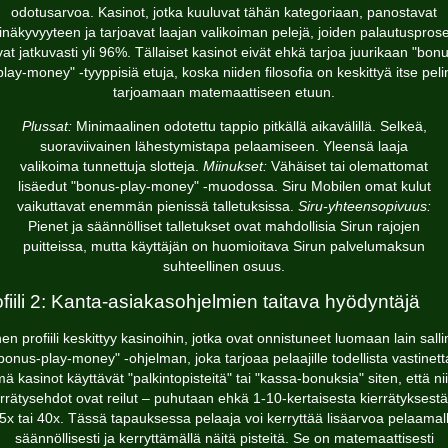
odotusarvoa. Kasinot, jotka kuuluvat tähän kategoriaan, panostavat
inäkyvyyteen ja tarjoavat laajan valikoiman pelejä, joiden palautusprose
at jatkuvasti yli 96%. Tällaiset kasinot eivät ehkä tarjoa juurikaan "bon
play-money" -tyyppisiä etuja, koska niiden filosofia on keskittyä itse peli
tarjoamaan matemaattiseen etuun.
Plussat:
Minimaalinen odotettu tappio pitkällä aikavälillä. Selkeä,
suoraviivainen lähestymistapa pelaamiseen. Yleensä laaja
valikoima tunnettuja slotteja.
Miinukset:
Vähäiset tai olemattomat
lisäedut "bonus-play-money" -muodossa. Siru Mobilen omat kulut
vaikuttavat enemmän pienissä talletuksissa.
Siru-yhteensopivuus:
Pienet ja säännölliset talletukset ovat mahdollisia Sirun rajojen
puitteissa, mutta käyttäjän on huomioitava Sirun palvelumaksun
suhteellinen osuus.
fiili 2: Kanta-asiakasohjelmien taitava hyödyntäjä
nen profiili keskittyy kasinoihin, jotka ovat onnistuneet luomaan lain sall
bonus-play-money" -ohjelman, joka tarjoaa pelaajille todellista vastinett
ä kasinot käyttävät "palkintopisteitä" tai "kassa-bonuksia" siten, että ni
errätysehdot ovat reilut – puhutaan ehkä 1-10-kertaisesta kierrätyksestä,
5x tai 40x. Tässä tapauksessa pelaaja voi kerryttää lisäarvoa pelaamal
säännöllisesti ja kerryttämällä näitä pisteitä. Se on matemaattisesti