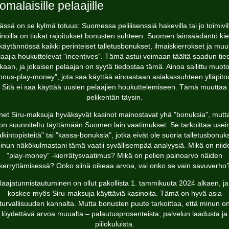
omalaisille pelaajille
ässä on se kylmä totuus: Suomessa pelilisenssiä hakevilla tai jo toimivil
inoilla on tiukat rajoitukset bonusten suhteen. Suomen lainsäädäntö kie
käytännössä kaikki perinteiset talletusbonukset, ilmaiskierrokset ja muu
laajia houkuttelevat "incentives". Tämä astui voimaan täältä saadun tie
aan, ja jokaisen pelaajan on syytä tiedostaa tämä. Ainoa sallittu muot
onus-play-money", jota saa käyttää ainoastaan asiakassuhteen ylläpito
Sitä ei saa käyttää uusien pelaajien houkuttelemiseen. Tämä muuttaa
pelikentän täysin.
et Siru-maksuja hyväksyvät kasinot mainostavat yhä "bonuksia", mutt
on suunniteltu täyttämään Suomen lain vaatimukset. Se tarkoittaa usei
lkintopisteitä" tai "kassa-bonuksia", jotka eivät ole suoria talletusbonuk
inun näkökulmastani tämä vaatii syvällisempää analyysiä. Mikä on niid
"play-money" -kierrätysvaatimus? Mikä on pelien painoarvo näiden
kerryttämisessä? Onko siinä oikeaa arvoa, vai onko se vain savuverho
laajatunnistautuminen on ollut pakollista 1. tammikuuta 2024 alkaen, ja
koskee myös Siru-maksuja käyttäviä kasinoita. Tämä on hyvä asia
turvallisuuden kannalta. Mutta bonusten puute tarkoittaa, että minun o
löydettävä arvoa muualta – palautusprosenteista, palvelun laadusta ja
piilokuluista.