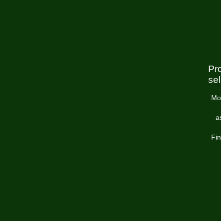
Pro
se
Mon
a
Fin