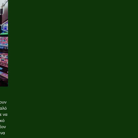
χουν
καλό
ε να
ικό
έον
 να