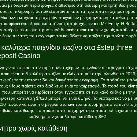
μαζί με δωρεάν περιστροφές διαθέσιμες στη δεύτερη και τρίτη θέση σας
όσο, οι πληρωμές αυτών εξαρτώνται από τα πρότυπα στοιχηματισμού 
Μια άλλη επιχείρηση τυχερών παιχνιδιών με χαμηλότερη κατάθεση που
προσφέρει ένα εξαιρετικό μπόνους αποδοχής είναι ο Mr. Enjoy. Η Betfai
ροσφέρει επίσης μια προσφορά δωρεάν περιστροφών χωρίς κατάθεση γ
νέους πελάτες που εγγράφονται και θέλετε να παίξετε την πρώτη φορά.
 καλύτερα παιχνίδια καζίνο στα £step three
posit Casino
 να γίνετε ειδικός στον τομέα των τυχερών παιχνιδιών σε πραγματικό χρ
ποια είναι τα 5 καλύτερα καζίνο με ελάχιστο put στην Ιρλανδία το 2026;
σκεφθείτε την ιστοσελίδα και ξεκινήστε την εγγραφή. Το πρόσθετο μπό
 τους νέους παίκτες στο διαδίκτυο είναι το χαιρετισμό. Το ποσό του κίνη
που μπορείτε να κερδίσετε όταν εγγραφείτε σε ένα καλό καζίνο με την
ηλότερη κατάθεση $/€20 μπορεί να είναι υψηλό. Τα νεότερα καζίνο με pu
€10 τείνουν να είναι πιο μεγάλα στα κίνητρα απονομής από τα αντίστοιχ
υθείας κατάθεσης. Το πρώτο από τα χαμηλότερα ποσά put έρχεται στα
καζίνο με την χαμηλότερη κατάθεση $/€1.
νητρα χωρίς κατάθεση