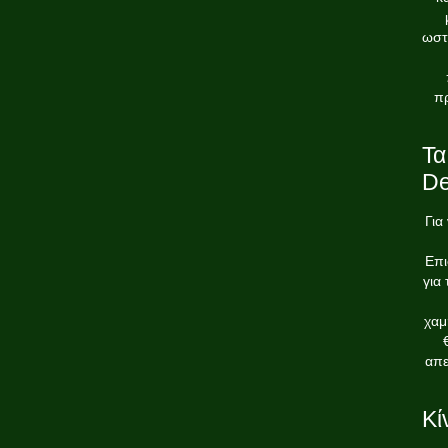
ωστ
π
Τα
De
Για
Επι
για
χαμ
απε
Κί