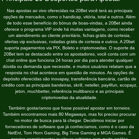
Nas apostas ao vivo oferecidas na 20Bet você terá as principais
opções de mercados, como o handicap, vitória, total e outros. Além
de todo esse benefício do bónus de boas-vindas, a 20Bet ainda
oferece o programa VIP onde há muitas vantagens, como receber
um atendimento ao cliente prioritário, fichas grátis de cortesia,
ofertas vip exclusivas, rodadas grátis de cortesia e outros. A 20bet
suporta pagamentos via PIX, Boleto e criptomoedas. O suporte da
20Bet tem se destacado entre os apostadores, você conta com um
chat online que funciona 24 horas por dia para atender qualquer
dúvida ou demanda que necessite, e muitos usuários relatam que a
resposta no chat acontece em questão de minutos. As opções de
depósito oferecidas são inovapay, transferência bancária, cartão de
crédito com as principais bandeiras, skrill, neteller, pay4fun, ecopayz,
jeton, muchbetter, referência multibanco e as principais
criptomoedas da atualidade.
Também gostaríamos que fosse possível apostar em torneios.
Também encontramos mais 80 Megaways, mas foi preciso procurar
no motor de busca para lá chegar. Decidimos iniciar por
fornecedores de software que já conhecíamos, como é o caso da
NetEnt, Tom Horn Gaming, Big Time Gaming e MGA Games. É
preciso complementar qualquer achismo com muita análise