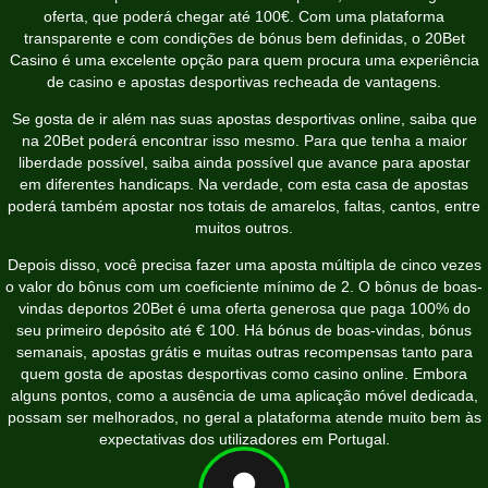
oferta, que poderá chegar até 100€. Com uma plataforma
transparente e com condições de bónus bem definidas, o 20Bet
Casino é uma excelente opção para quem procura uma experiência
de casino e apostas desportivas recheada de vantagens.
Se gosta de ir além nas suas apostas desportivas online, saiba que
na 20Bet poderá encontrar isso mesmo. Para que tenha a maior
liberdade possível, saiba ainda possível que avance para apostar
em diferentes handicaps. Na verdade, com esta casa de apostas
poderá também apostar nos totais de amarelos, faltas, cantos, entre
muitos outros.
Depois disso, você precisa fazer uma aposta múltipla de cinco vezes
o valor do bônus com um coeficiente mínimo de 2. O bônus de boas-
vindas deportos 20Bet é uma oferta generosa que paga 100% do
seu primeiro depósito até € 100. Há bónus de boas-vindas, bónus
semanais, apostas grátis e muitas outras recompensas tanto para
quem gosta de apostas desportivas como casino online. Embora
alguns pontos, como a ausência de uma aplicação móvel dedicada,
possam ser melhorados, no geral a plataforma atende muito bem às
expectativas dos utilizadores em Portugal.