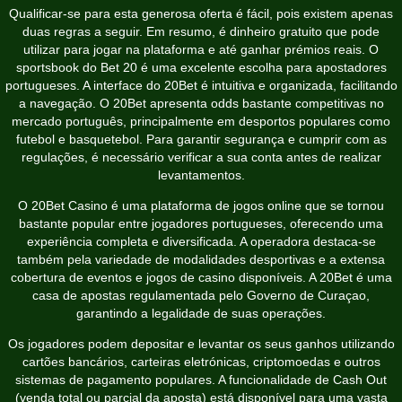
Qualificar-se para esta generosa oferta é fácil, pois existem apenas
duas regras a seguir. Em resumo, é dinheiro gratuito que pode
utilizar para jogar na plataforma e até ganhar prémios reais. O
sportsbook do Bet 20 é uma excelente escolha para apostadores
portugueses. A interface do 20Bet é intuitiva e organizada, facilitando
a navegação. O 20Bet apresenta odds bastante competitivas no
mercado português, principalmente em desportos populares como
futebol e basquetebol. Para garantir segurança e cumprir com as
regulações, é necessário verificar a sua conta antes de realizar
levantamentos.
O 20Bet Casino é uma plataforma de jogos online que se tornou
bastante popular entre jogadores portugueses, oferecendo uma
experiência completa e diversificada. A operadora destaca-se
também pela variedade de modalidades desportivas e a extensa
cobertura de eventos e jogos de casino disponíveis. A 20Bet é uma
casa de apostas regulamentada pelo Governo de Curaçao,
garantindo a legalidade de suas operações.
Os jogadores podem depositar e levantar os seus ganhos utilizando
cartões bancários, carteiras eletrónicas, criptomoedas e outros
sistemas de pagamento populares. A funcionalidade de Cash Out
(venda total ou parcial da aposta) está disponível para uma vasta