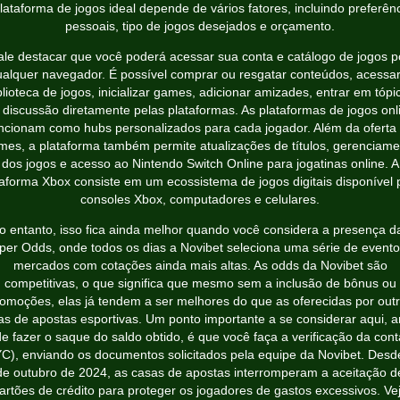
lataforma de jogos ideal depende de vários fatores, incluindo preferên
pessoais, tipo de jogos desejados e orçamento.
ale destacar que você poderá acessar sua conta e catálogo de jogos p
ualquer navegador. É possível comprar ou resgatar conteúdos, acessar
blioteca de jogos, inicializar games, adicionar amizades, entrar em tópi
 discussão diretamente pelas plataformas. As plataformas de jogos onl
ncionam como hubs personalizados para cada jogador. Além da oferta
mes, a plataforma também permite atualizações de títulos, gerenciame
dos jogos e acesso ao Nintendo Switch Online para jogatinas online. A
taforma Xbox consiste em um ecossistema de jogos digitais disponível 
consoles Xbox, computadores e celulares.
o entanto, isso fica ainda melhor quando você considera a presença d
per Odds, onde todos os dias a Novibet seleciona uma série de evento
mercados com cotações ainda mais altas. As odds da Novibet são
competitivas, o que significa que mesmo sem a inclusão de bônus ou
omoções, elas já tendem a ser melhores do que as oferecidas por out
as de apostas esportivas. Um ponto importante a se considerar aqui, a
de fazer o saque do saldo obtido, é que você faça a verificação da cont
C), enviando os documentos solicitados pela equipe da Novibet. Desd
de outubro de 2024, as casas de apostas interromperam a aceitação d
artões de crédito para proteger os jogadores de gastos excessivos. Ve