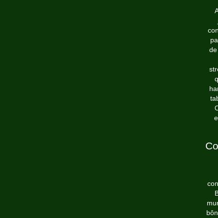
A
con
pa
de
st
q
ha
ta
O
e
Co
con
B
mun
bôn