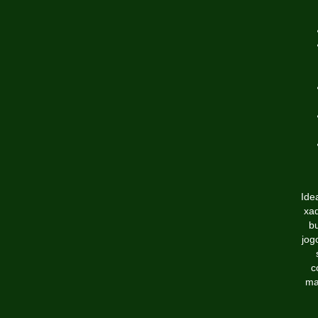
Ide
xa
bu
jog
c
mai