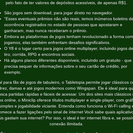
pelo fato de ter valores de depósitos acessíveis, de apenas R$1.
São jogos sem download, para jogar direto no navegador.
“Esses eventuais prêmios não são reais, temos inúmeros boletins d
ocorrência registrados no estado de pessoas que apostaram e
ganharam, mas nunca receberam o prêmio.
Embora as plataformas de jogos tenham revolucionado a forma co
jogamos, elas também enfrentam desafios significativos.
O Y8 é o lugar certo para jogos online multiplayer, incluindo jogos d
tiro, corrida, RPG e encontros sociais.
Há alguns planos diferentes disponíveis, incluindo um gratuito - que
precisa sequer de informações sobre o seu cartão de crédito, por
exemplo.
al para fãs de jogos de tabuleiro, o Tabletopia permite jogar clássicos 
drez, damas e até jogos modernos como Wingspan. Ele é ideal para q
sca partidas rápidas e fáceis de acessar. Um dos sites mais clássicos
os online, o Miniclip oferece títulos multiplayer e single-player, com gráf
simples e jogabilidade viciante. Entenda como funciona o Wi-Fi calling 
omece a fazer ligações pelo sinal de internet Você sabe quais aplicativ
s gastam sua internet? Por isso, o ideal é ter internet fibra e, se possí
conexão ilimitada.