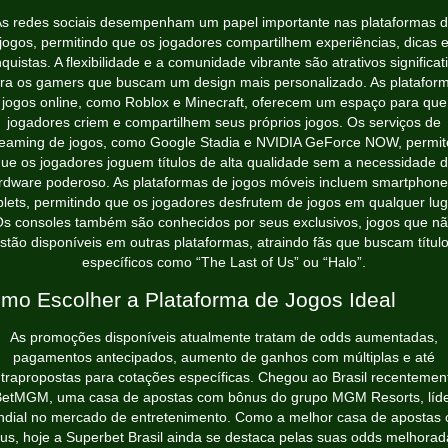
s redes sociais desempenham um papel importante nas plataformas 
jogos, permitindo que os jogadores compartilhem experiências, dicas 
quistas. A flexibilidade e a comunidade vibrante são atrativos significat
ra os gamers que buscam um design mais personalizado. As platafor
 jogos online, como Roblox e Minecraft, oferecem um espaço para que
jogadores criem e compartilhem seus próprios jogos. Os serviços de
reaming de jogos, como Google Stadia e NVIDIA GeForce NOW, permi
ue os jogadores joguem títulos de alta qualidade sem a necessidade 
rdware poderoso. As plataformas de jogos móveis incluem smartphone
blets, permitindo que os jogadores desfrutem de jogos em qualquer lug
s consoles também são conhecidos por seus exclusivos, jogos que n
stão disponíveis em outras plataformas, atraindo fãs que buscam títul
específicos como “The Last of Us” ou “Halo”.
mo Escolher a Plataforma de Jogos Ideal
As promoções disponíveis atualmente tratam de odds aumentadas,
pagamentos antecipados, aumento de ganhos com múltiplas e até
trapropostas para cotações específicas. Chegou ao Brasil recentemen
etMGM, uma casa de apostas com bônus do grupo MGM Resorts, líd
dial no mercado de entretenimento. Como a melhor casa de apostas
us, hoje a Superbet Brasil ainda se destaca pelas suas odds melhorad