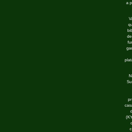
a p
V
q
bi
de
fu
ga
pla
N
Su
pr
cas
(KY
c