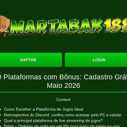
DAFTAR
LOGIN
0 Plataformas com Bônus: Cadastro Grát
Maio 2026
Content
Como Escolher a Plataforma de Jogos Ideal
Retrospectiva do Discord: confira como acessar pelo PC e celular
Qual a principal plataforma de live streaming de jogos?
Brbet – Dinheiro de volta em até 5% para jogos de roleta ao vivo