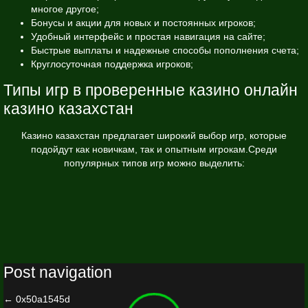
многое другое;
Бонусы и акции для новых и постоянных игроков;
Удобный интерфейс и простая навигация на сайте;
Быстрые выплаты и надежные способы пополнения счета;
Круглосуточная поддержка игроков;
Типы игр в
проверенные казино онлайн
казино казахстан
Казино казахстан предлагает широкий выбор игр, которые
подойдут как новичкам, так и опытным игрокам.Среди
популярных типов игр можно выделить:
Post navigation
←
0x50a1545d